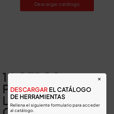
Descargar catálogo
14 OTROS
×
PRODUCTOS EN
DESCARGAR
EL CATÁLOGO
DE HERRAMIENTAS
LA MISMA
Rellena el siguiente formulario para acceder
CATEGORÍA:
al catálogo.