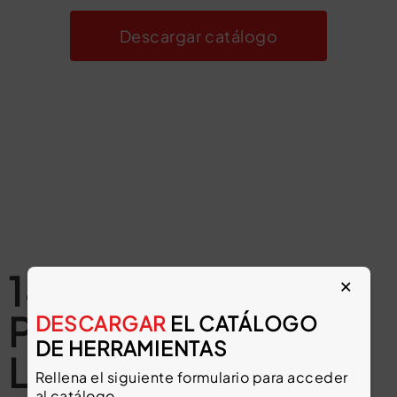
Descargar catálogo
14 OTROS
×
PRODUCTOS EN
DESCARGAR
EL CATÁLOGO
DE HERRAMIENTAS
LA MISMA
Rellena el siguiente formulario para acceder
al catálogo.