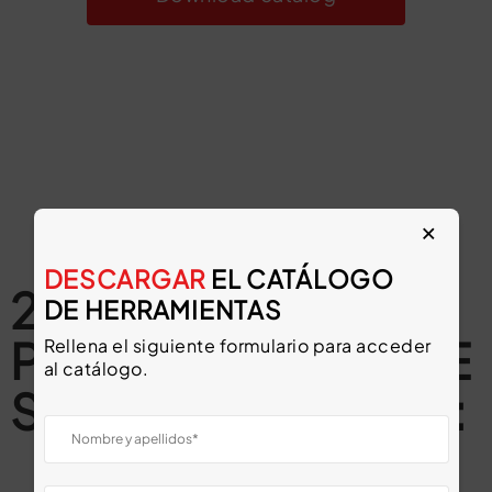
×
DESCARGAR
EL CATÁLOGO
2 OTHER
DE HERRAMIENTAS
PRODUCTS IN THE
Rellena el siguiente formulario para acceder
al catálogo.
SAME CATEGORY: