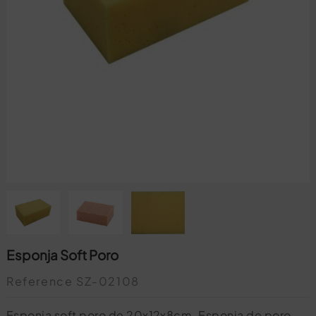
Esponja Soft Poro
Reference
SZ-02108
Esponja soft poro de 20x12x8cm. Esponja de poro