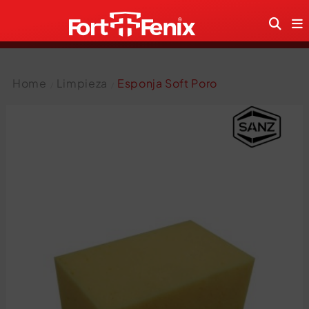
Home
Limpieza
Esponja Soft Poro