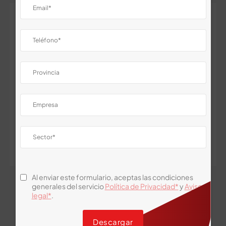
Rasqueta Suelo
Esponja Mixta
300mm
PU-Abrasiva
Al enviar este formulario, aceptas las condiciones
generales del servicio
Política de Privacidad*
y
Aviso
legal*
.
Descargar
See all categories