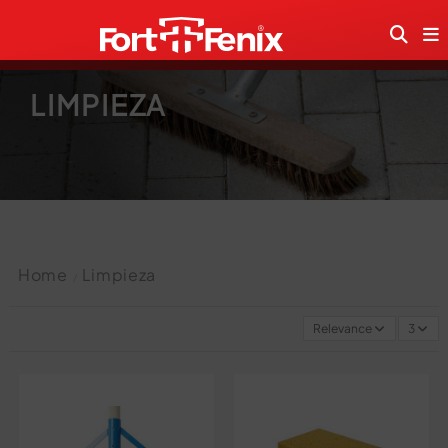
LIMPIEZA
Home
Limpieza
Relevance
3