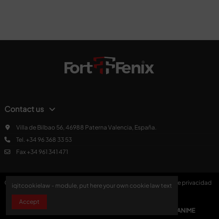
Contact us
Villa de Bilbao 56, 46988 Paterna Valencia, España.
Tel. +34 96 368 33 53
Fax +34 961 341 471
Copyright © Fort Fenix 2024
|
Aviso legal
|
Política de privacidad
iqitcookielaw - module, put here your own cookie law text
|
Política de cookies
|
Kit Digital
Accept
Desarrollo Web
UNANIME