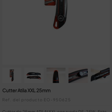
Cutter Atila XXL 25mm
Ref. del producto
EO-950625
Cutter de 25mm ATILA\XXL con rueda DS-25W. Este