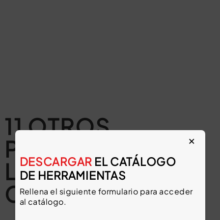
11 OTROS
×
PRODUCTOS EN
DESCARGAR
EL CATÁLOGO
LA MISMA
DE HERRAMIENTAS
CATEGORÍA:
Rellena el siguiente formulario para acceder
al catálogo.