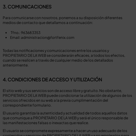
3. COMUNICACIONES
Para comunicarse con nosotros, ponemos a su disposición diferentes
medios de contacto que detallamos a continuación:
Tfno.: 963683353
Email: administracion@fortfenix.com
Todas las notificaciones y comunicaciones entre los usuarios y
PROPIETARIO DE LA WEB se considerarán eficaces, a todos los efectos,
cuando se realicen a través de cualquier medio de los detallados
anteriormente.
4. CONDICIONES DE ACCESO Y UTILIZACIÓN
El sitio web y sus servicios son de acceso libre y gratuito. No obstante,
PROPIETARIO DE LA WEB puede condicionar la utilización de algunos de los
servicios ofrecidos en su web a la previa cumplimentación del
correspondiente formulario.
El usuario garantiza la autenticidad y actualidad de todos aquellos datos
que comunique a PROPIETARIO DE LA WEB y será el único responsable de
las manifestaciones falsas o inexactas que realice.
El usuario se compromete expresamente a hacer un uso adecuado de los
contenidos y servicios de PROPIETARIO DE LA WEB y a no emplearlos para,