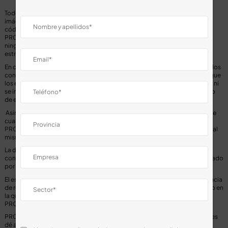
Todos los contenidos del sitio web, como textos, fotografías, gráficos,
imágenes, iconos, tecnología, software, así como su diseño gráfico y
códigos fuente, constituyen una obra cuya propiedad pertenece a
PROPIETARIO DE LA WEB, sin que puedan entenderse cedidos al usuario
ninguno de los derechos de explotación sobre los mismos más allá de lo
estrictamente necesario para el correcto uso de la web.
En definitiva, los usuarios que accedan a este sitio web pueden visualizar los
contenidos y efectuar, en su caso, copias privadas autorizadas siempre que
los elementos reproducidos no sean cedidos posteriormente a terceros, ni
se instalen a servidores conectados a redes, ni sean objeto de ningún tipo
de explotación.
Asimismo, todas las marcas, nombres comerciales o signos distintivos de
cualquier clase que aparecen en el sitio web son propiedad de
PROPIETARIO DE LA WEB, sin que pueda entenderse que el uso o acceso al
mismo atribuya al usuario derecho alguno sobre los mismos.
La distribución, modificación, cesión o comunicación pública de los
contenidos y cualquier otro acto que no haya sido expresamente autorizado
por el titular de los derechos de explotación quedan prohibidos.
El establecimiento de un hiperenlace no implica en ningún caso la existencia
de relaciones entre PROPIETARIO DE LA WEB y el propietario del sitio web en
la que se establezca, ni la aceptación y aprobación por parte de
PROPIETARIO DE LA WEB de sus contenidos o servicios.
PROPIETARIO DE LA WEB no se responsabiliza del uso que cada usuario les
dé a los materiales puestos a disposición en este sitio web ni de las