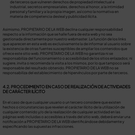
de terceros que vulneren derechos de propiedad intelectual e
industrial, secretos empresariales, derechos al honor, a la intimidad
personal y familiar y a la propia imagen, así como la normativa en
materia de competencia desleal y publicidad ilícita.
Asimismo, PROPIETARIO DE LA WEB declina cualquier responsabilidad
respecto a la información que se halle fuera de esta web y no sea
gestionada directamente por nuestro webmaster. La función de los links
que aparecen en esta web es exclusivamente la de informar al usuario sobre
la existencia de otras fuentes susceptibles de ampliar los contenidos que
ofrece este sitio web. PROPIETARIO DE LA WEB no garantiza ni se
responsabiliza del funcionamiento o accesibilidad de los sitios enlazados; ni
sugiere, invita o recomienda la visita a los mismos, por lo que tampoco será
responsable del resultado obtenido. PROPIETARIO DE LA WEB no se
responsabiliza del establecimiento de hipervínculos por parte de terceros.
4.2. PROCEDIMIENTO EN CASO DE REALIZACIÓN DE ACTIVIDADES
DE CARÁCTER ILÍCITO
En el caso de que cualquier usuario o un tercero considere que existen
hechos o circunstancias que revelen el carácter ilícito de la utilización de
cualquier contenido y/o de la realización de cualquier actividad en las
páginas web incluidas o accesibles a través del sitio web, deberá enviar una
notificación a PROPIETARIO DE LA WEB identificándose debidamente y
especificando las supuestas infracciones.