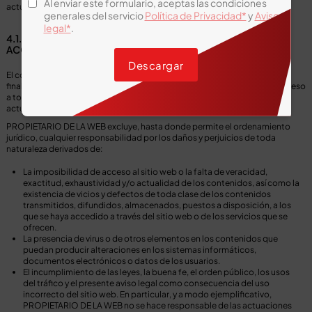
Al enviar este formulario, aceptas las condiciones
actuaciones que realice en base a los mismos.
generales del servicio
Política de Privacidad*
y
Aviso
legal*
.
4.1. EXCLUSIÓN DE GARANTÍAS Y DE RESPONSABILIDAD EN EL
ACCESO Y LA UTILIZACIÓN
Descargar
El contenido del presente sitio web es de carácter general y tiene una
finalidad meramente informativa, sin que se garantice plenamente el acceso
a todos los contenidos, ni su exhaustividad, corrección, vigencia o
actualidad, ni su idoneidad o utilidad para un objetivo específico.
PROPIETARIO DE LA WEB excluye, hasta donde permite el ordenamiento
jurídico, cualquier responsabilidad por los daños y perjuicios de toda
naturaleza derivados de:
La imposibilidad de acceso al sitio web o la falta de veracidad,
exactitud, exhaustividad y/o actualidad de los contenidos, así como la
existencia de vicios y defectos de toda clase de los contenidos
transmitidos, difundidos, almacenados, puestos a disposición, a los
que se haya accedido a través del sitio web o de los servicios que se
ofrecen.
La presencia de virus o de otros elementos en los contenidos que
puedan producir alteraciones en los sistemas informáticos,
documentos electrónicos o datos de los usuarios.
El incumplimiento de las leyes, la buena fe, el orden público, los usos
del tráfico y el presente aviso legal como consecuencia del uso
incorrecto del sitio web. En particular, y a modo ejemplificativo,
PROPIETARIO DE LA WEB no se hace responsable de las actuaciones